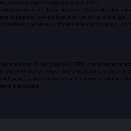
n avocat, d'un expert-comptable, ou d'un juriste.
eule personne maître de vos décisions. Avant toute action engag
ous encourageons vivement à consulter vos conseils habituels.
eut être un laboratoire de réflexion et de soutien moral ; il n
e sécurité à tous. En rejoignant DISSSITE, vous acceptez cette c
uire et une seconde à se briser, tout manquement aux règles f
onfidentialité, ou tout comportement irrespectueux
entraînera l'e
re priorité absolue.