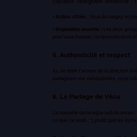
canaux Telegram distincts : 
•
Action ciblée :
Vous échangez et pose
•
Inspiration ouverte :
Les deux groupe
pour vous inspirer, comprendre leurs en
5. Authenticité et respect
Ici, on retire l'armure de la direction i
partageant nos vulnérabilités, nous cr
6. Le Partage de Vécu
La nouvelle dynamique naît du terrain, p
ce que j'ai testé...") plutôt que les inj