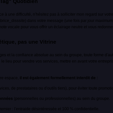
 Tag" Quotidien
e à une difficulté, n'hésitez pas à solliciter mon regard sur vot
abrice_disssite) dans votre message (une fois par jour maximum)
te vocale pour vous offrir un éclairage neutre et vous redonner
tique, pas une Vitrine
ges et la confiance absolue au sein du groupe, toute forme d'a
as le lieu pour vendre vos services, mettre en avant votre entre
otre espace,
il est également formellement interdit de :
vices, de prestataires ou d'outils tiers), pour éviter toute promot
onnées
(personnelles ou professionnelles) au sein du groupe.
remier : l'entraide désintéressée et 100 % confidentielle.