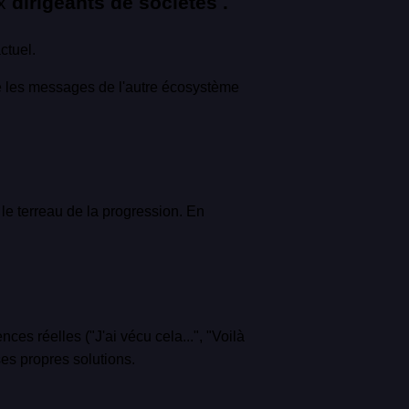
x
dirigeants de sociétés .
ctuel.
re les messages de l'autre écosystème
t le terreau de la progression. En
es réelles ("J'ai vécu cela...", "Voilà
 ses propres solutions.