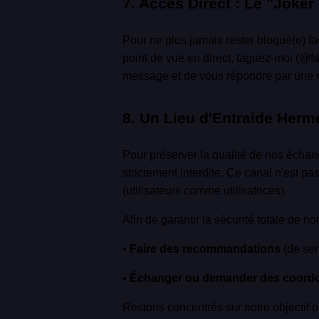
7. Accès Direct : Le "Joker
Pour ne plus jamais rester bloqué(e) fac
point de vue en direct, taguez-moi (@f
message et de vous répondre par une no
8. Un Lieu d'Entraide Hermé
Pour préserver la qualité de nos échan
strictement interdite. Ce canal n'est p
(utilisateurs comme utilisatrices).
Afin de garantir la sécurité totale de n
•
Faire des recommandations
(de ser
•
Échanger ou demander des coord
Restons concentrés sur notre objectif p