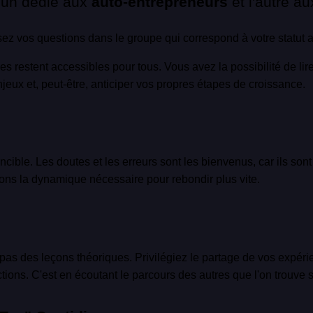
l'un dédié aux
auto-entrepreneurs
et l'autre au
z vos questions dans le groupe qui correspond à votre statut a
s restent accessibles pour tous. Vous avez la possibilité de li
jeux et, peut-être, anticiper vos propres étapes de croissance.
nvincible. Les doutes et les erreurs sont les bienvenus, car ils son
éons la dynamique nécessaire pour rebondir plus vite.
as des leçons théoriques. Privilégiez le partage de vos expérienc
onctions. C'est en écoutant le parcours des autres que l'on trouve