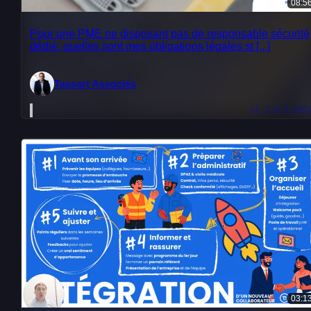
08:5
Pour une PME ne disposant pas de responsable sécurité
dédié, quelles sont mes obligations légales st [...]
Tassart Associés
il y a 4 moi
03:1